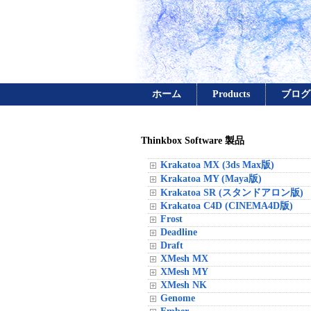
ホーム
Products
ブログ
Thinkbox Software 製品
Krakatoa MX (3ds Max版)
Krakatoa MY (Maya版)
Krakatoa SR (スタンドアロン版)
Krakatoa C4D (CINEMA4D版)
Frost
Deadline
Draft
XMesh MX
XMesh MY
XMesh NK
Genome